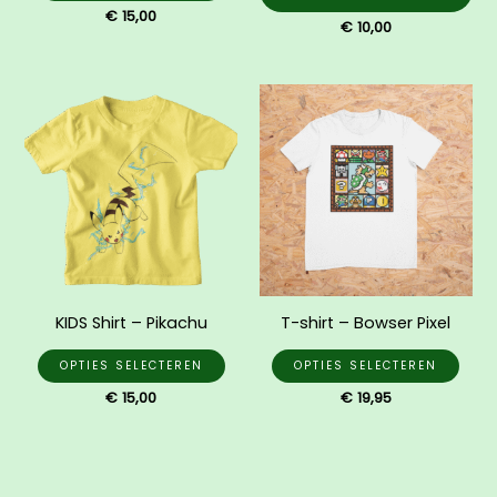
de
€
15,00
€
10,00
productpagina
Dit
Dit
product
prod
heeft
heef
meerdere
mee
variaties.
varia
Deze
Dez
optie
opti
kan
kan
gekozen
gek
KIDS Shirt – Pikachu
T-shirt – Bowser Pixel
worden
wor
op
op
OPTIES SELECTEREN
OPTIES SELECTEREN
de
de
€
15,00
€
19,95
productpagina
prod