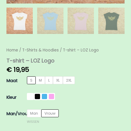
Home
/
T-Shirts & Hoodies
/ T-shirt – LOZ Logo
T-shirt – LOZ Logo
€
19,95
Maat
S
M
L
XL
2XL
Kleur
Man/Vrouw
Man
Vrouw
WISSEN