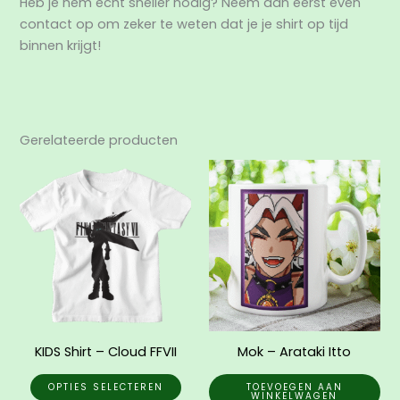
Heb je hem echt sneller nodig? Neem dan eerst even
contact op om zeker te weten dat je je shirt op tijd
binnen krijgt!
Gerelateerde producten
Dit
product
heeft
meerdere
variaties.
Deze
optie
kan
gekozen
KIDS Shirt – Cloud FFVII
Mok – Arataki Itto
worden
op
OPTIES SELECTEREN
TOEVOEGEN AAN
WINKELWAGEN