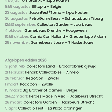
4&5 juli:
TomoFair XL – Expo Houten
8&9 augustus:
Elftopia – België
23 augustus:
JapanFest/Tomo – Expo Houten
30 augustus:
RetroGameBeurs – Schaatsbaan Tilburg
12&13 september:
CollectorsGarden – Jaarbeurs
4 oktober:
Gamebeurs Drenthe – Hoogeveen
10&11 oktober:
Comic Con Holland – Greater Expo A’dam
29 november:
Gamebeurs Joure – ’t Haske Joure
Afgelopen edities 2026:
31 jan&1feb:
Collectors Land – Broodfabriek Rijswijk
21 februari:
Hendrik Collectables – Almelo
28 februari:
RetroCon – Zwoll
e
1 maart:
PocoCon – Zwolle
15 maart:
Big Brother of Games – België
21&22 maart:
Heroes Made in Asia – Jaarbeurs Utrecht
28 maart:
Collectors Garden – Jaarbeurs Utrecht
5 april:
Collect ‘o Fest – La Plaza Groningen