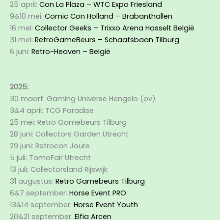
25 april:
Con La Plaza – WTC Expo Friesland
9&10 mei:
Comic Con Holland – Brabanthallen
16 mei:
Collector Geeks – Trixxo Arena Hasselt België
31 mei:
RetroGameBeurs – Schaatsbaan Tilburg
6 juni:
Retro-Heaven – België
2025:
30 maart: Gaming Universe Hengelo (ov)
3&4 april: TCG Paradise
25 mei: Retro Gamebeurs Tilburg
28 juni: Collectors Garden Utrecht
29 juni: Retrocon Joure
5 juli: TomoFair Utrecht
13 juli: Collectorsland Rijswijk
31 augustus:
Retro Gamebeurs Tilburg
6&7 september:
Horse Event PRO
13&14 september:
Horse Event Youth
20&21 september:
Elfia Arcen