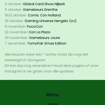
4 oktober:
Global Card Show Nijkerk
5 oktober:
Gamebeurs Drenthe
11&12 oktober:
Comic Con Holland
26 oktober:
Gaming Universe Hengelo (ov)
9 november:
PocoCon
22 november:
Con La Plaza
30 november:
Gamebeurs Joure
7 december:
TomoFair Xmas Edition
Alle beurzen waar een * achter staat zijn nog niet
bevestigd of doorgezet.
Dit kan dus nog veranderen! Houd deze pagina of onze
instagram in de gaten voor alle updates
Menu
Home