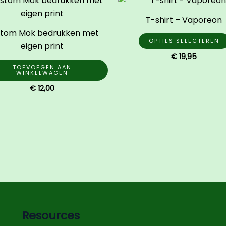
T-shirt – Vaporeon
tom Mok bedrukken met
OPTIES SELECTEREN
eigen print
€
19,95
TOEVOEGEN AAN
WINKELWAGEN
€
12,00
na
Resources