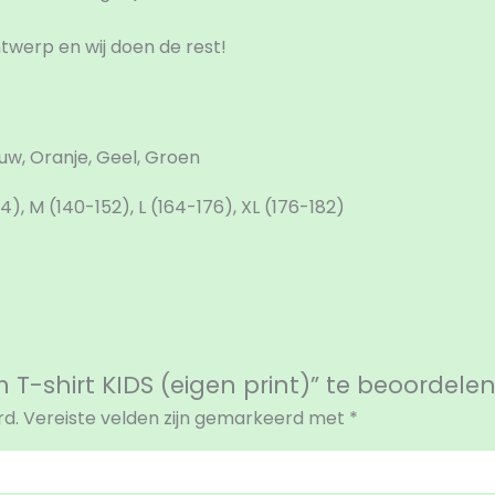
twerp en wij doen de rest!
auw, Oranje, Geel, Groen
134), M (140-152), L (164-176), XL (176-182)
T-shirt KIDS (eigen print)” te beoordele
rd.
Vereiste velden zijn gemarkeerd met
*