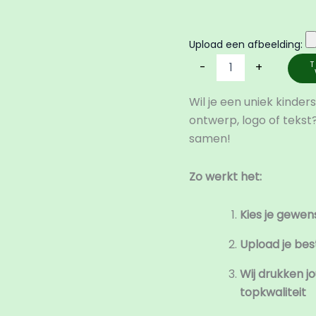
Upload een afbeelding:
T
-
+
Wil je een uniek kinder
ontwerp, logo of tekst? 
samen!
Zo werkt het:
Kies je gewen
Upload je bes
Wij drukken j
topkwaliteit