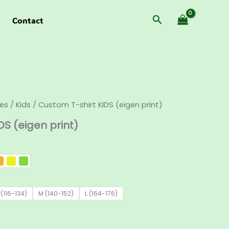
Zoeken
Contact
ies
/
Kids
/ Custom T-shirt KIDS (eigen print)
DS (eigen print)
 (116-134)
M (140-152)
L (164-176)