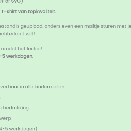
DF of SVG)
T-shirt van topkwaliteit.
estand is geupload, anders even een mailtje sturen met j
achterkant wilt!
 omdat het leuk is!
-5 werkdagen
.
everbaar in alle kindermaten
n
e bedrukking
twerp
 (4-5 werkdagen)