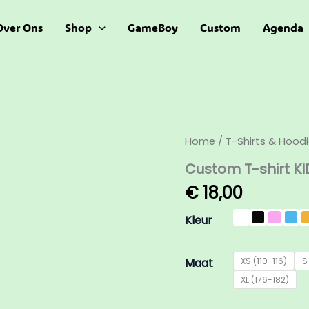
Over Ons
Shop
GameBoy
Custom
Agenda
Custom
Home
/
T-Shirts & Hood
T-
Custom T-shirt KI
shirt
KIDS
€
18,00
(eigen
print)
Kleur
aantal
Maat
XS (110-116)
S
XL (176-182)