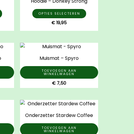
Hoodie – Donkey Strong
heeft
heeft
meerdere
meerdere
OPTIES SELECTEREN
variaties.
variaties.
€
19,95
Deze
Deze
optie
optie
kan
kan
gekozen
gekozen
o
Muismat – Spyro
worden
worden
op
op
TOEVOEGEN AAN
de
de
WINKELWAGEN
productpagina
productpagina
€
7,50
Onderzetter Stardew Coffee
TOEVOEGEN AAN
WINKELWAGEN