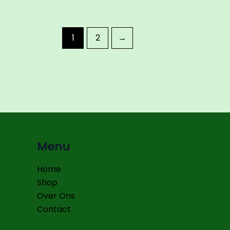
1
2
→
Menu
Home
Shop
Over Ons
Contact