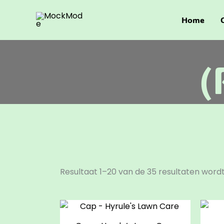
Ga
naar
Home
de
inhoud
(
Resultaat 1–20 van de 35 resultaten word
Dit
product