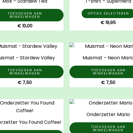
Mok – Stardew Tea
T-shirt – Supernerd
TOEVOEGEN AAN
OPTIES SELECTEREN
WINKELWAGEN
€
19,95
€
10,00
ismat – Stardew Valley
Muismat – Neon Mari
TOEVOEGEN AAN
TOEVOEGEN AAN
WINKELWAGEN
WINKELWAGEN
na
€
7,50
€
7,50
Onderzetter Mario
rzetter You Found Coffee!
TOEVOEGEN AAN
WINKELWAGEN