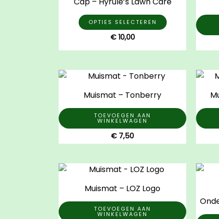
Cap – Hyrule’s Lawn Care
heeft
meerdere
OPTIES SELECTEREN
variaties.
€
10,00
Deze
optie
kan
gekozen
Muismat – Tonberry
Mu
worden
op
TOEVOEGEN AAN
de
WINKELWAGEN
productpagi
€
7,50
Muismat – LOZ Logo
Onde
TOEVOEGEN AAN
WINKELWAGEN