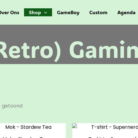
Gesorteerd
op
populariteit
Over Ons
Shop
GameBoy
Custom
Agenda
Retro) Gami
t getoond