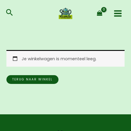
Ga
naar
Zoeken
de
inhoud
Je winkelwagen is momenteel leeg.
TERUG NAAR WINKEL