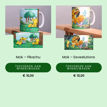
Mok – Pikachu
Mok – Eeveelutions
TOEVOEGEN AAN
TOEVOEGEN AAN
WINKELWAGEN
WINKELWAGEN
€
10,00
€
10,00