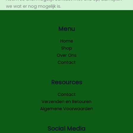
we wat er nog mogelijk is.
Menu
Home
Shop
Over Ons
Contact
Resources
Contact
Verzenden en Retouren
Algemene Voorwaarden
Social Media