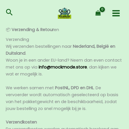
Ga
naar
Zoeken
de
inhoud
📦
Verzending & Retour
en
Verzending
Wij verzenden bestellingen naar
Nederland, België en
Duitsland
.
Woon je in een ander EU-land? Neem dan even contact
met ons op via
info@mockmode.store
, dan kijken we
wat er mogelijk is.
We werken samen met
PostNL, DPD en DHL
. De
vervoerder wordt automatisch geselecteerd op basis
van het pakketgewicht en de beschikbaarheid, zodat
jouw bestelling zo snel mogelijk bij je is.
Verzendkosten