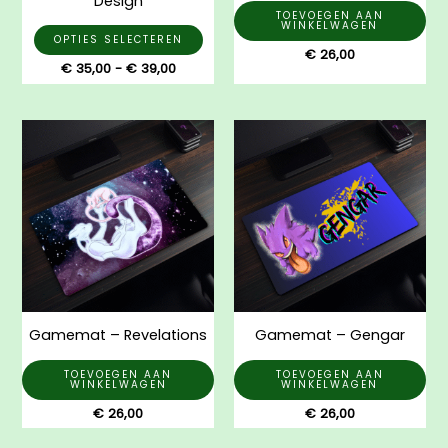
Design
op
TOEVOEGEN AAN
WINKELWAGEN
de
OPTIES SELECTEREN
€
26,00
productpagina
€
35,00
-
€
39,00
Gamemat – Revelations
Gamemat – Gengar
TOEVOEGEN AAN
TOEVOEGEN AAN
WINKELWAGEN
WINKELWAGEN
€
26,00
€
26,00