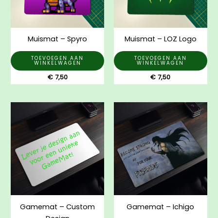
Muismat – Spyro
Muismat – LOZ Logo
TOEVOEGEN AAN
TOEVOEGEN AAN
WINKELWAGEN
WINKELWAGEN
€
7,50
€
7,50
Prijsklasse:
Dit
€ 35,00
product
tot
€ 39,00
heeft
meerdere
variaties.
Deze
optie
kan
gekozen
Gamemat – Custom
Gamemat – Ichigo
worden