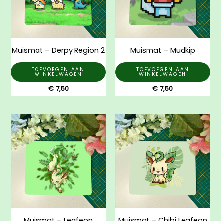
Muismat – Derpy Region 2
Muismat – Mudkip
TOEVOEGEN AAN
TOEVOEGEN AAN
WINKELWAGEN
WINKELWAGEN
€
7,50
€
7,50
Muismat – Leafeon
Muismat – Chibi Leafeon