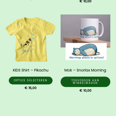
€
10,00
productpagina
Dit
product
heeft
meerdere
variaties.
Deze
optie
kan
gekozen
KIDS Shirt – Pikachu
Mok – Snorlax Morning
worden
op
OPTIES SELECTEREN
TOEVOEGEN AAN
WINKELWAGEN
de
€
15,00
€
10,00
productpagina