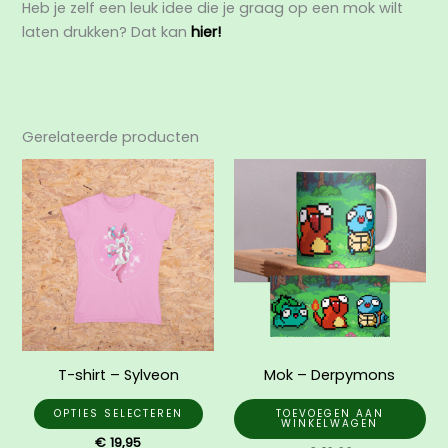
Heb je zelf een leuk idee die je graag op een mok wilt
laten drukken? Dat kan
hier!
Gerelateerde producten
Dit
product
heeft
meerdere
variaties.
Deze
optie
kan
gekozen
T-shirt – Sylveon
Mok – Derpymons
worden
op
OPTIES SELECTEREN
TOEVOEGEN AAN
WINKELWAGEN
de
€
19,95