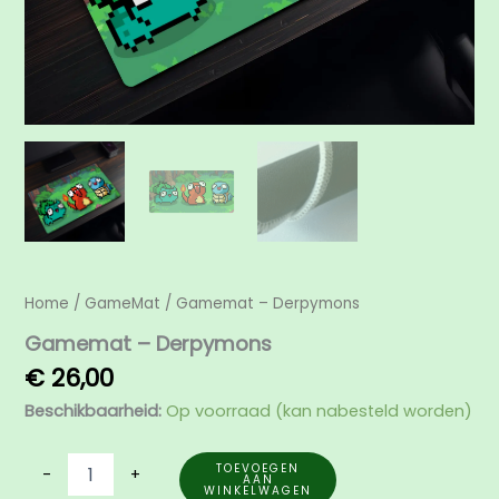
Home
/
GameMat
/ Gamemat – Derpymons
Gamemat – Derpymons
€
26,00
Beschikbaarheid:
Op voorraad (kan nabesteld worden)
TOEVOEGEN
-
+
AAN
WINKELWAGEN