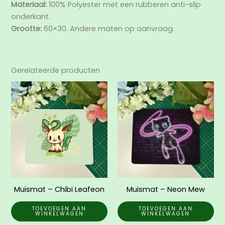
Materiaal:
100% Polyester met een rubberen anti-slip
onderkant.
Grootte:
60×30. Andere maten op aanvraag.
Gerelateerde producten
Muismat – Chibi Leafeon
Muismat – Neon Mew
TOEVOEGEN AAN
TOEVOEGEN AAN
WINKELWAGEN
WINKELWAGEN