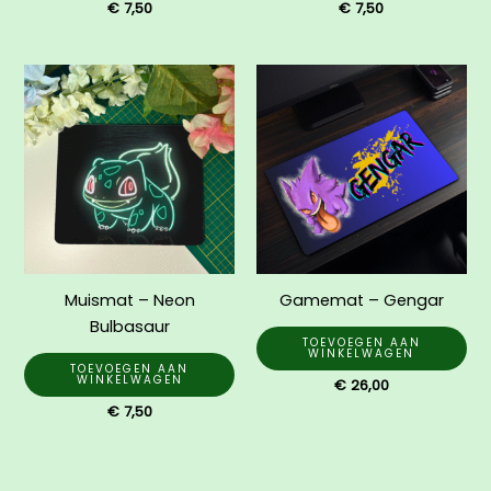
€
7,50
€
7,50
Muismat – Neon
Gamemat – Gengar
Bulbasaur
TOEVOEGEN AAN
WINKELWAGEN
TOEVOEGEN AAN
WINKELWAGEN
€
26,00
€
7,50