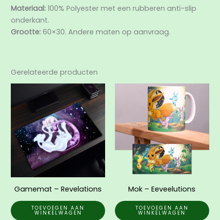
Materiaal:
100% Polyester met een rubberen anti-slip
onderkant.
Grootte:
60×30. Andere maten op aanvraag.
Gerelateerde producten
Gamemat – Revelations
Mok – Eeveelutions
TOEVOEGEN AAN
TOEVOEGEN AAN
WINKELWAGEN
WINKELWAGEN