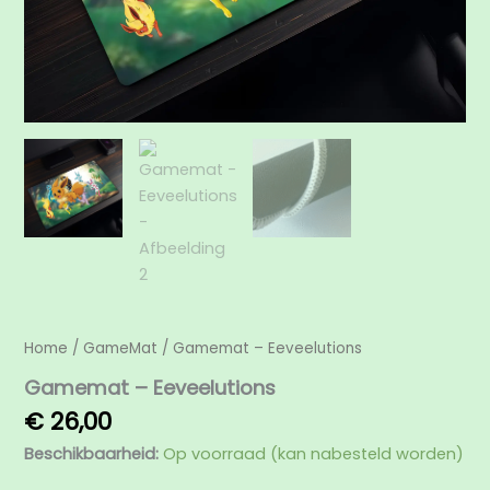
Home
/
GameMat
/ Gamemat – Eeveelutions
Gamemat – Eeveelutions
€
26,00
Beschikbaarheid:
Op voorraad (kan nabesteld worden)