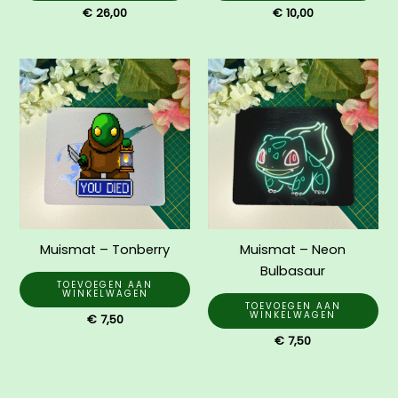
€
26,00
€
10,00
Muismat – Tonberry
Muismat – Neon
Bulbasaur
TOEVOEGEN AAN
WINKELWAGEN
TOEVOEGEN AAN
WINKELWAGEN
€
7,50
€
7,50