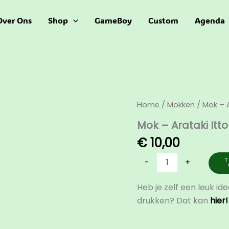
Over Ons
Shop
GameBoy
Custom
Agenda
Mok
Home
/
Mokken
/ Mok – A
-
Mok – Arataki Itto
Arataki
Itto
€
10,00
aantal
T
-
+
Heb je zelf een leuk id
drukken? Dat kan
hier!