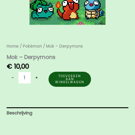
Home
/
Pokémon
/ Mok – Derpymons
Mok – Derpymons
€
10,00
TOEVOEGEN
-
+
AAN
WINKELWAGEN
Beschrijving
Aanvullende informatie