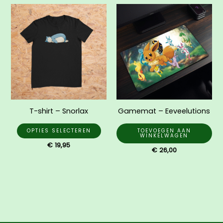
Dit
product
heeft
meerdere
variaties.
Deze
optie
kan
gekozen
T-shirt – Snorlax
Gamemat – Eeveelutions
worden
op
OPTIES SELECTEREN
TOEVOEGEN AAN
WINKELWAGEN
de
€
19,95
€
26,00
productpagina