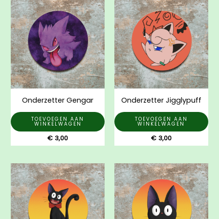
Onderzetter Gengar
Onderzetter Jigglypuff
TOEVOEGEN AAN
TOEVOEGEN AAN
WINKELWAGEN
WINKELWAGEN
€
3,00
€
3,00