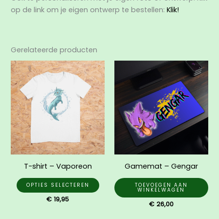
op de link om je eigen ontwerp te bestellen:
Klik!
Gerelateerde producten
Dit
product
heeft
meerdere
variaties.
Deze
optie
kan
gekozen
T-shirt – Vaporeon
Gamemat – Gengar
worden
op
OPTIES SELECTEREN
TOEVOEGEN AAN
WINKELWAGEN
de
€
19,95
€
26,00
productpagina