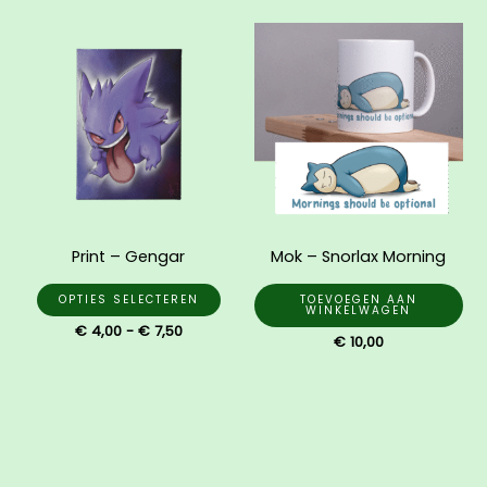
Prijsklasse:
Dit
€ 4,00
product
tot
€ 7,50
heeft
meerdere
variaties.
Deze
optie
kan
gekozen
Print – Gengar
Mok – Snorlax Morning
worden
op
OPTIES SELECTEREN
TOEVOEGEN AAN
WINKELWAGEN
de
€
4,00
-
€
7,50
€
10,00
productpagina