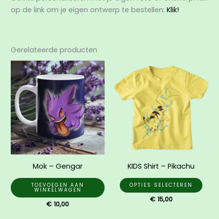
op de link om je eigen ontwerp te bestellen:
Klik!
Gerelateerde producten
Dit
prod
heef
mee
varia
Dez
opti
kan
gek
Mok – Gengar
KIDS Shirt – Pikachu
wor
op
TOEVOEGEN AAN
OPTIES SELECTEREN
WINKELWAGEN
de
€
15,00
€
10,00
prod