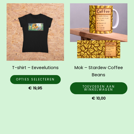
Dit
product
heeft
meerdere
variaties.
Deze
optie
kan
gekozen
T-shirt – Eeveelutions
Mok – Stardew Coffee
worden
Beans
op
OPTIES SELECTEREN
de
TOEVOEGEN AAN
€
19,95
WINKELWAGEN
productpagina
€
10,00