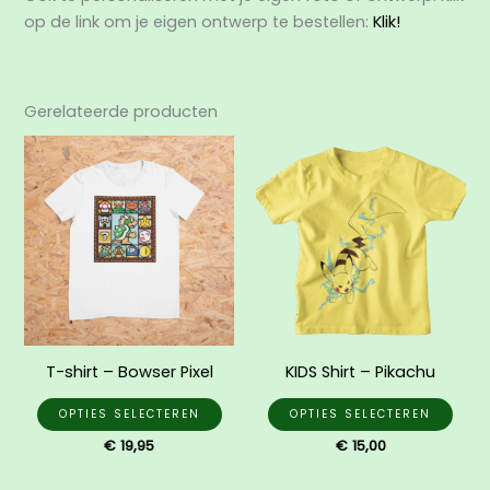
op de link om je eigen ontwerp te bestellen:
Klik!
Gerelateerde producten
Dit
Dit
product
prod
heeft
heef
meerdere
mee
variaties.
varia
Deze
Dez
optie
opti
kan
kan
gekozen
gek
T-shirt – Bowser Pixel
KIDS Shirt – Pikachu
worden
wor
op
op
OPTIES SELECTEREN
OPTIES SELECTEREN
de
de
€
19,95
€
15,00
productpagina
prod