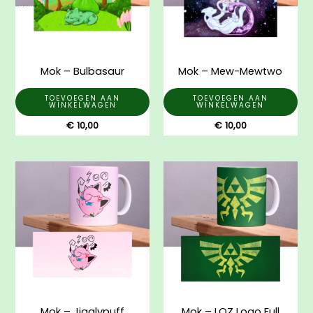
Mok – Bulbasaur
Mok – Mew-Mewtwo
TOEVOEGEN AAN
TOEVOEGEN AAN
WINKELWAGEN
WINKELWAGEN
€
10,00
€
10,00
Mok – Jigglypuff
Mok – LOZ Logo Full