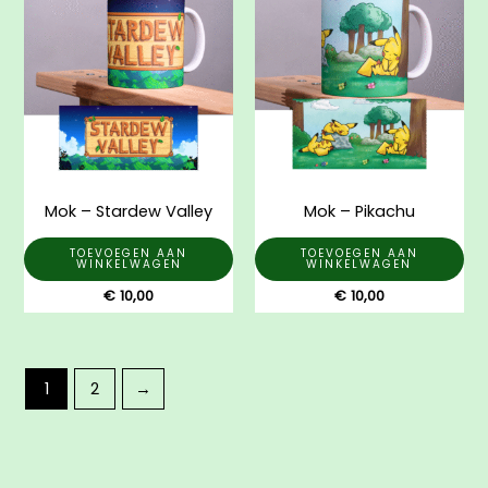
Mok – Stardew Valley
Mok – Pikachu
TOEVOEGEN AAN
TOEVOEGEN AAN
WINKELWAGEN
WINKELWAGEN
€
10,00
€
10,00
1
2
→