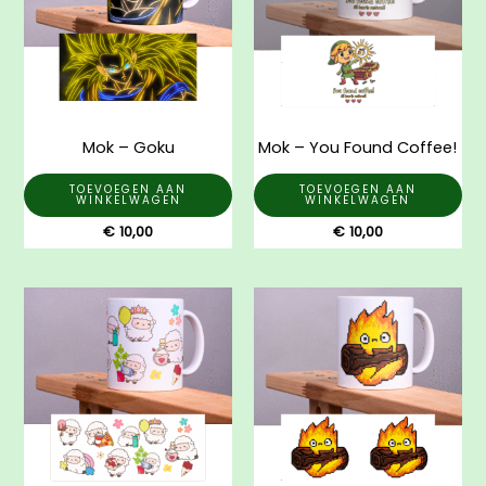
Mok – Goku
Mok – You Found Coffee!
TOEVOEGEN AAN
TOEVOEGEN AAN
WINKELWAGEN
WINKELWAGEN
€
10,00
€
10,00