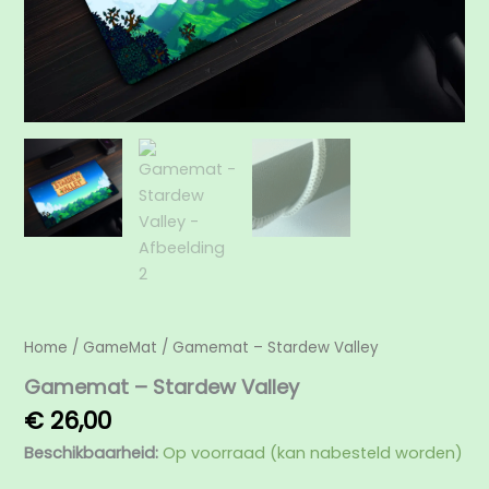
Home
/
GameMat
/ Gamemat – Stardew Valley
Gamemat – Stardew Valley
€
26,00
Beschikbaarheid:
Op voorraad (kan nabesteld worden)