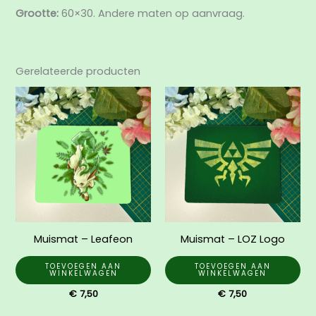
Grootte:
60×30. Andere maten op aanvraag.
Gerelateerde producten
Muismat – Leafeon
Muismat – LOZ Logo
TOEVOEGEN AAN
TOEVOEGEN AAN
WINKELWAGEN
WINKELWAGEN
€
7,50
€
7,50