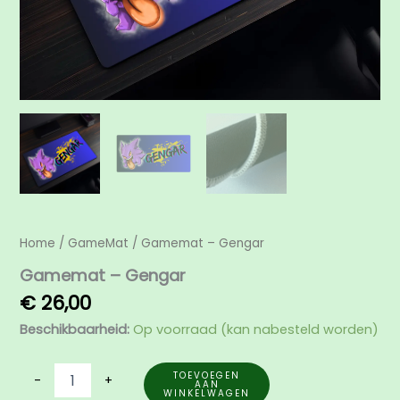
Home
/
GameMat
/ Gamemat – Gengar
Gamemat – Gengar
€
26,00
Beschikbaarheid:
Op voorraad (kan nabesteld worden)
TOEVOEGEN
-
+
AAN
WINKELWAGEN