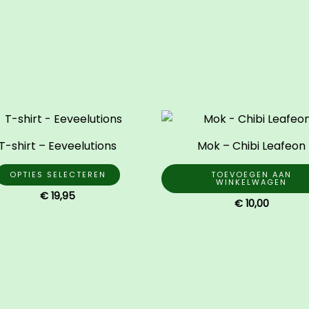
Dit
product
T-shirt – Eeveelutions
Mok – Chibi Leafeon
heeft
meerdere
OPTIES SELECTEREN
TOEVOEGEN AAN
WINKELWAGEN
variaties.
€
19,95
€
10,00
Deze
optie
kan
gekozen
worden
op