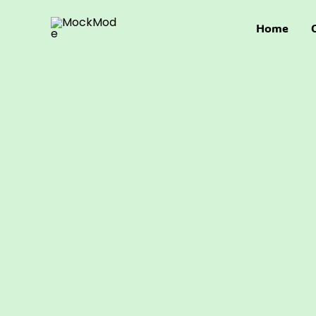
Ga
naar
Home
de
inhoud