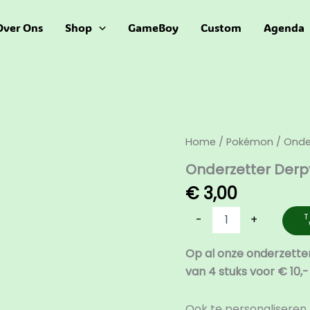
Over Ons
Shop
GameBoy
Custom
Agenda
Onderzetter
Home
/
Pokémon
/ Onde
Derpy
Onderzetter Derp
Bulbasaur
aantal
€
3,00
T
-
+
Op al onze onderzette
van 4 stuks voor € 10,-
Ook te personaliseren 