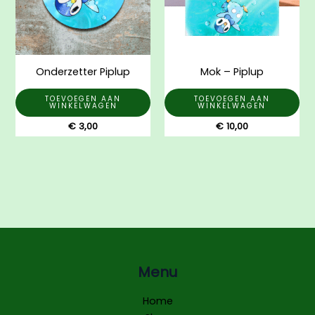
Onderzetter Piplup
Mok – Piplup
TOEVOEGEN AAN
TOEVOEGEN AAN
WINKELWAGEN
WINKELWAGEN
€
3,00
€
10,00
Menu
Home