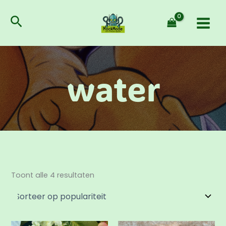
Gesorteerd
Ga
op
populariteit
naar
Zoeken
de
inhoud
water
Toont alle 4 resultaten