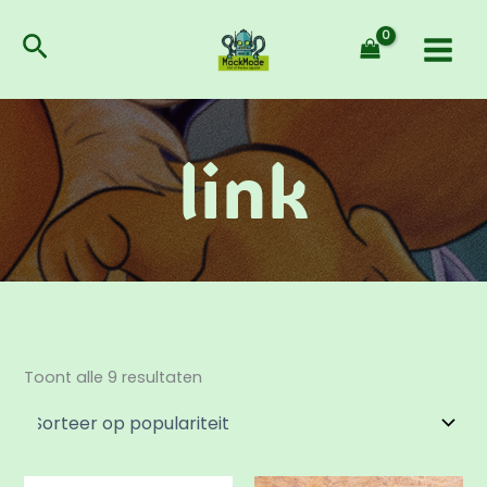
Gesorteerd
Ga
op
populariteit
naar
Zoeken
de
inhoud
link
Toont alle 9 resultaten