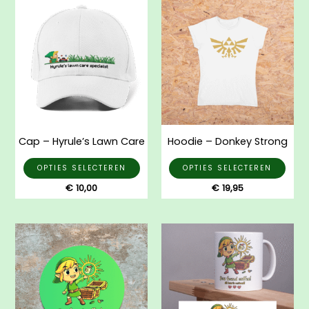
Dit
Dit
product
prod
heeft
heef
meerdere
mee
variaties.
varia
Deze
Dez
optie
opti
kan
kan
gekozen
gek
Cap – Hyrule’s Lawn Care
Hoodie – Donkey Strong
worden
wor
op
op
OPTIES SELECTEREN
OPTIES SELECTEREN
de
de
€
10,00
€
19,95
productpagina
prod