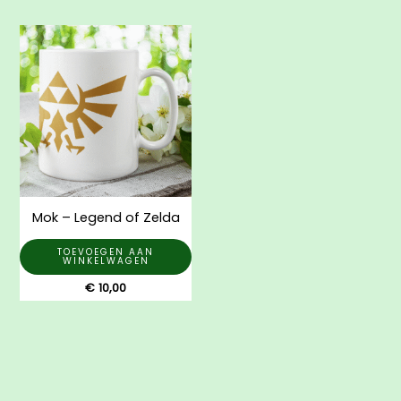
Mok – Legend of Zelda
TOEVOEGEN AAN
WINKELWAGEN
€
10,00