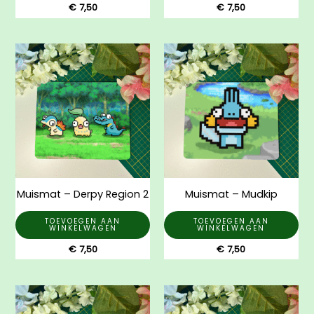
€
7,50
€
7,50
Muismat – Derpy Region 2
Muismat – Mudkip
TOEVOEGEN AAN
TOEVOEGEN AAN
WINKELWAGEN
WINKELWAGEN
€
7,50
€
7,50