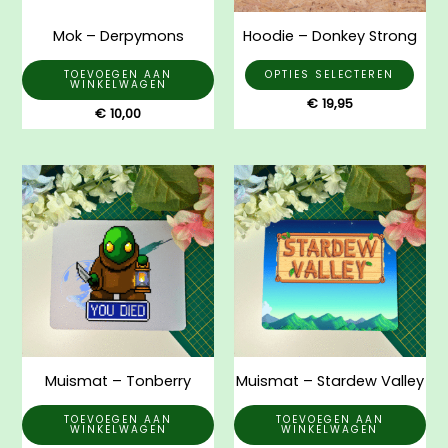
gek
Mok – Derpymons
Hoodie – Donkey Strong
wor
op
TOEVOEGEN AAN
OPTIES SELECTEREN
WINKELWAGEN
de
€
19,95
€
10,00
prod
Muismat – Tonberry
Muismat – Stardew Valley
TOEVOEGEN AAN
TOEVOEGEN AAN
WINKELWAGEN
WINKELWAGEN