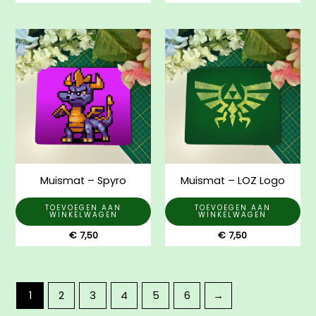
Muismat – Spyro
Muismat – LOZ Logo
TOEVOEGEN AAN
TOEVOEGEN AAN
WINKELWAGEN
WINKELWAGEN
€
7,50
€
7,50
1
2
3
4
5
6
→