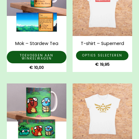
mee
varia
Dez
opti
kan
gek
Mok – Stardew Tea
T-shirt – Supernerd
wor
op
TOEVOEGEN AAN
OPTIES SELECTEREN
WINKELWAGEN
de
€
19,95
€
10,00
prod
Dit
prod
heef
mee
varia
Dez
opti
kan