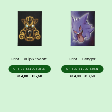
Prijsklasse:
Prijsklasse
Dit
Dit
€ 4,00
€ 4,00
product
prod
tot
tot
€ 7,50
heeft
€ 7,50
heef
meerdere
mee
variaties.
varia
Deze
Dez
optie
opti
kan
kan
gekozen
gek
Print – Vulpix “Neon”
Print – Gengar
worden
wor
op
op
OPTIES SELECTEREN
OPTIES SELECTEREN
de
de
€
4,00
-
€
7,50
€
4,00
-
€
7,50
productpagina
prod