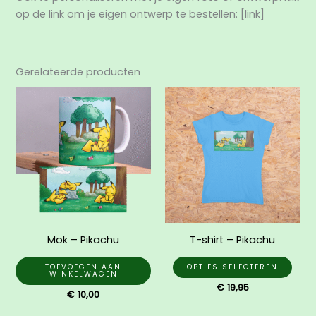
op de link om je eigen ontwerp te bestellen: [link]
Gerelateerde producten
Dit
prod
heef
mee
varia
Dez
opti
kan
gek
Mok – Pikachu
T-shirt – Pikachu
wor
op
TOEVOEGEN AAN
OPTIES SELECTEREN
WINKELWAGEN
de
€
19,95
€
10,00
prod