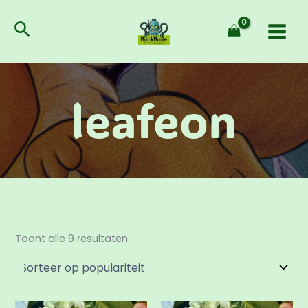
Gesorteerd
Ga
op
populariteit
naar
Zoeken
de
inhoud
leafeon
Toont alle 9 resultaten