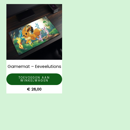
Gamemat – Eeveelutions
TOEVOEGEN AAN
WINKELWAGEN
€
26,00