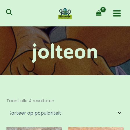
Gesorteerd
Ga
op
populariteit
naar
Zoeken
de
inhoud
jolteon
Toont alle 4 resultaten