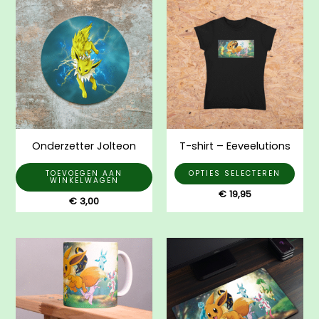
Dit
prod
heef
mee
varia
Dez
opti
kan
gek
Onderzetter Jolteon
T-shirt – Eeveelutions
wor
op
TOEVOEGEN AAN
OPTIES SELECTEREN
WINKELWAGEN
de
€
19,95
€
3,00
prod