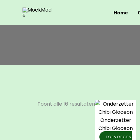
Ga
Gesorteerd
naar
op
Home
de
populariteit
inhoud
Toont alle 16 resultaten
Onderzetter
Chibi Glaceon
TOEVOEGEN