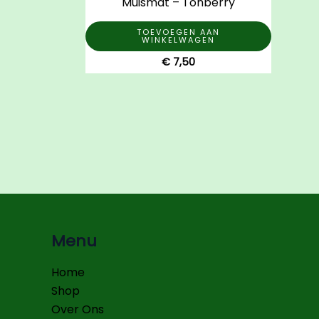
Muismat – Tonberry
TOEVOEGEN AAN
WINKELWAGEN
€
7,50
Menu
Home
Shop
Over Ons