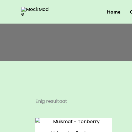
Ga
naar
Home
de
inhoud
Enig resultaat