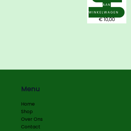
AAN
WINKELWAGEN
€
10,00
Menu
Home
Shop
Over Ons
Contact