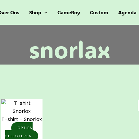
Over Ons
Shop
GameBoy
Custom
Agenda
snorlax
Dit
product
heeft
T-shirt – Snorlax
meerdere
OPTIES
variaties.
SELECTEREN