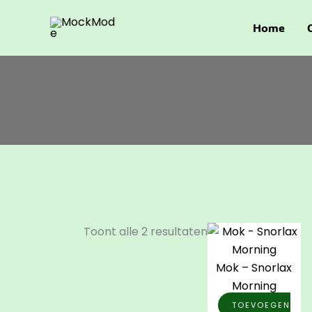
Ga
Gesorteerd
naar
op
Home
de
populariteit
inhoud
Toont alle 2 resultaten
Mok – Snorlax
Morning
TOEVOEGEN