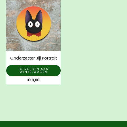
Onderzetter Jiji Portrait
TOEVOEGEN AAN
WINKELWAGEN
€
3,00