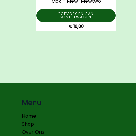
Mok – Mew-Mewtwo
TOEVOEGEN AAN
WINKELWAGEN
€
10,00
Menu
Home
Shop
Over Ons