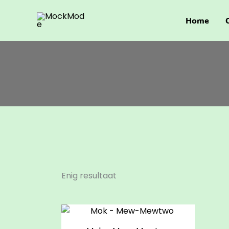
Ga
naar
Home
de
inhoud
Enig resultaat