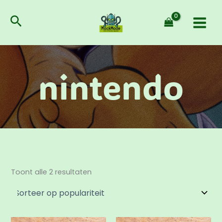
Gesorteerd
Ga
op
populariteit
naar
Zoeken
de
inhoud
nintendo
Toont alle 2 resultaten