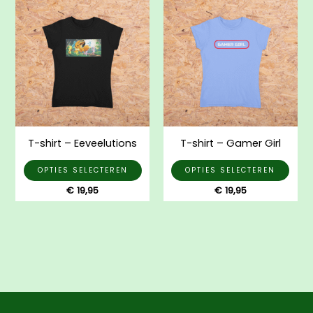
Dit
Dit
product
prod
heeft
heef
meerdere
mee
variaties.
varia
Deze
Dez
optie
opti
kan
kan
gekozen
gek
T-shirt – Eeveelutions
T-shirt – Gamer Girl
worden
wor
op
op
OPTIES SELECTEREN
OPTIES SELECTEREN
de
de
€
19,95
€
19,95
productpagina
prod