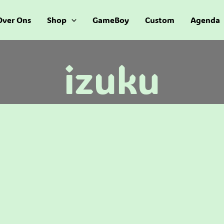
Over Ons
Shop
GameBoy
Custom
Agenda
izuku