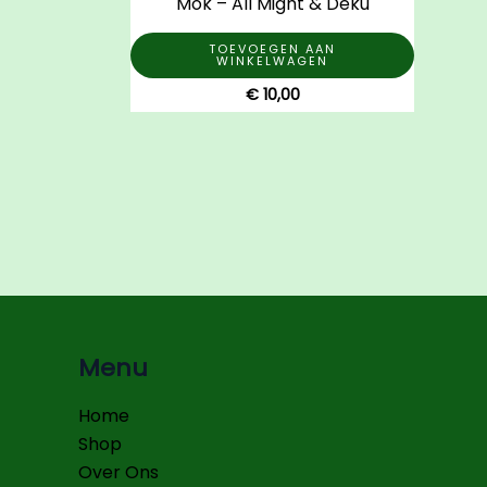
Mok – All Might & Deku
TOEVOEGEN AAN
WINKELWAGEN
€
10,00
Menu
Home
Shop
Over Ons