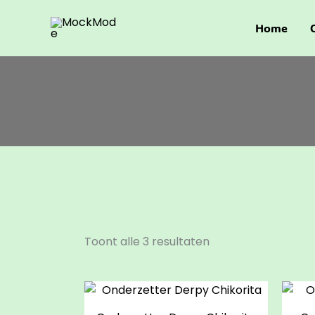
Gesorteerd
Ga
op
naar
populariteit
Home
de
inhoud
Toont alle 3 resultaten