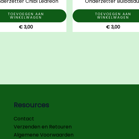
derzetter Chibi Leafeon
Onderzetter Bulbasau
TOEVOEGEN AAN
TOEVOEGEN AAN
WINKELWAGEN
WINKELWAGEN
€
3,00
€
3,00
Resources
Contact
Verzenden en Retouren
Algemene Voorwaarden