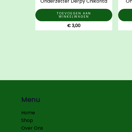
Onderzetter Derpy Chikorita
On
TOEVOEGEN AAN
WINKELWAGEN
€
3,00
Menu
Home
Shop
Over Ons