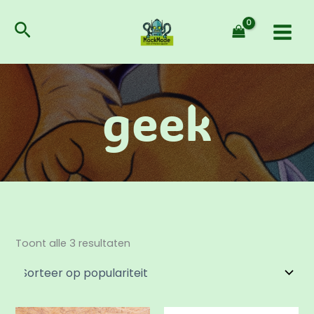
Gesorteerd
Ga
op
populariteit
naar
Zoeken
de
inhoud
geek
Toont alle 3 resultaten