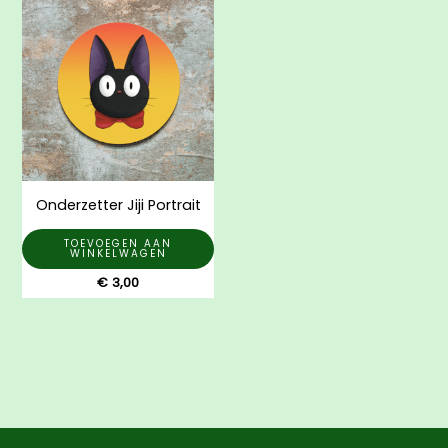
Onderzetter Jiji Portrait
TOEVOEGEN AAN
WINKELWAGEN
€
3,00