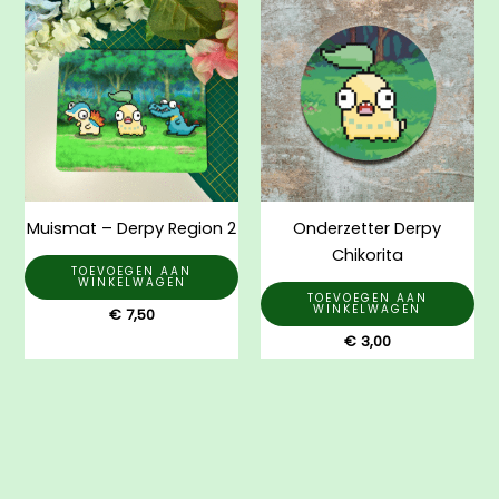
Muismat – Derpy Region 2
Onderzetter Derpy
Chikorita
TOEVOEGEN AAN
WINKELWAGEN
TOEVOEGEN AAN
WINKELWAGEN
€
7,50
€
3,00