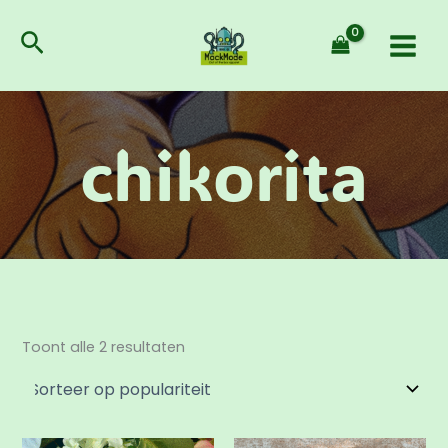
Gesorteerd
Ga
op
populariteit
naar
Zoeken
de
inhoud
chikorita
Toont alle 2 resultaten