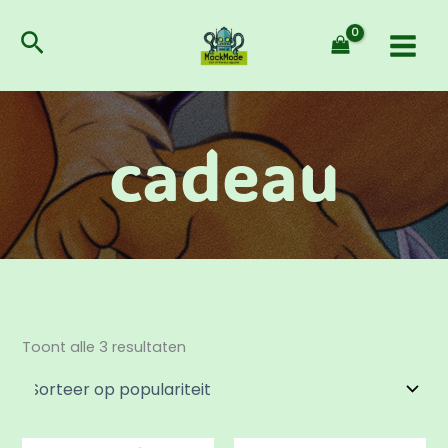
Gesorteerd
Ga
op
populariteit
naar
Zoeken
de
inhoud
cadeau
Toont alle 3 resultaten