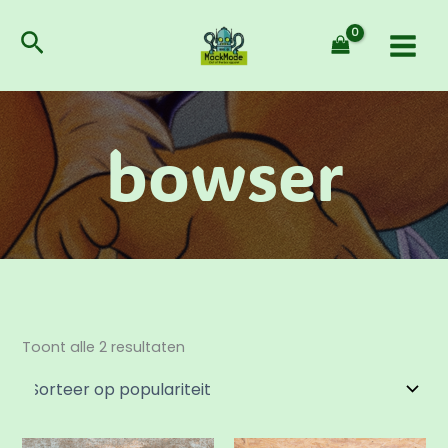
Gesorteerd
Ga
op
populariteit
naar
Zoeken
de
inhoud
bowser
Toont alle 2 resultaten