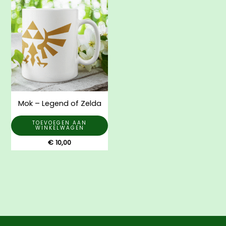
Mok – Legend of Zelda
TOEVOEGEN AAN
WINKELWAGEN
€
10,00