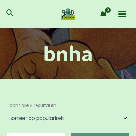
Gesorteerd
Ga
op
populariteit
naar
Zoeken
de
inhoud
bnha
Toont alle 2 resultaten
Prijsklasse: