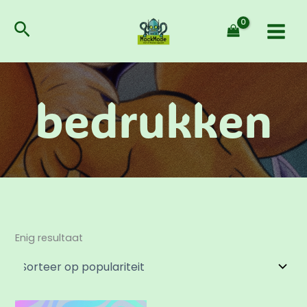
Ga
naar
Zoeken
de
inhoud
bedrukken
Enig resultaat